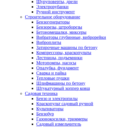
Шуруповерты, дрели
Электрорубанки
Ручной инструмент
Строительное оборудование
Бензогенераторы
Бензорезы, штроборезы
Бетономешалки, миксеры
Вибраторы глубинные, виброрейки
Виброплиты
Затирочные машины по бетону
Компрессоры, краскопульты
Лестницы, подъемники
Мотопомпы, насосы
Опалубка, фундамент
Сварка и пайка
Тепловые пушки
Шлифмашины по бетону
Штукатурный хоппер ковш
Садовая техника
Бензо и электропилы
Краскопульт садовый ручной
Культиваторы
Бензобур
Газонокосилки, триммеры
Садовый измельчитель