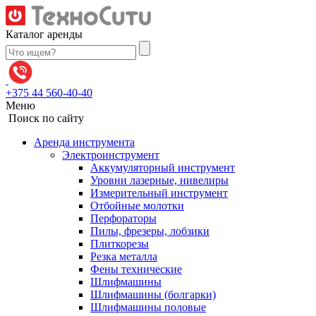
Skip
to
Каталог аренды
content
Поиск:
+375 44 560-40-40
Меню
Поиск по сайту
Аренда инструмента
Электроинструмент
Аккумуляторный инструмент
Уровни лазерные, нивелиры
Измерительный инструмент
Отбойные молотки
Перфораторы
Пилы, фрезеры, лобзики
Плиткорезы
Резка металла
Фены технические
Шлифмашины
Шлифмашины (болгарки)
Шлифмашины половые