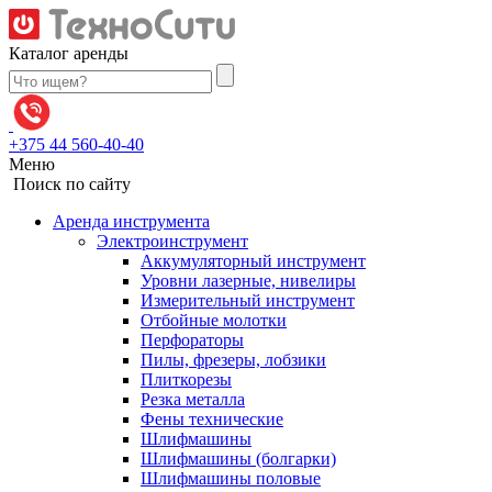
Skip
to
Каталог аренды
content
Поиск:
+375 44 560-40-40
Меню
Поиск по сайту
Аренда инструмента
Электроинструмент
Аккумуляторный инструмент
Уровни лазерные, нивелиры
Измерительный инструмент
Отбойные молотки
Перфораторы
Пилы, фрезеры, лобзики
Плиткорезы
Резка металла
Фены технические
Шлифмашины
Шлифмашины (болгарки)
Шлифмашины половые