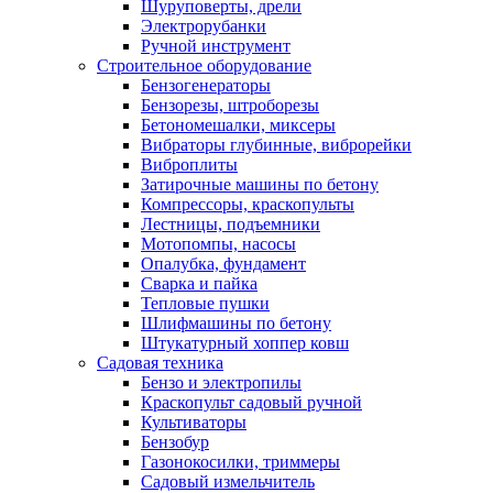
Шуруповерты, дрели
Электрорубанки
Ручной инструмент
Строительное оборудование
Бензогенераторы
Бензорезы, штроборезы
Бетономешалки, миксеры
Вибраторы глубинные, виброрейки
Виброплиты
Затирочные машины по бетону
Компрессоры, краскопульты
Лестницы, подъемники
Мотопомпы, насосы
Опалубка, фундамент
Сварка и пайка
Тепловые пушки
Шлифмашины по бетону
Штукатурный хоппер ковш
Садовая техника
Бензо и электропилы
Краскопульт садовый ручной
Культиваторы
Бензобур
Газонокосилки, триммеры
Садовый измельчитель